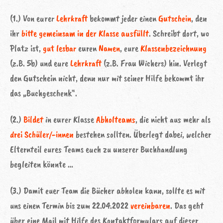
(1.) Von eurer
Lehrkraft
bekommt jeder einen
Gutschein
, den
ihr
bitte gemeinsam in der Klasse ausfüllt
. Schreibt dort, wo
Platz ist,
gut lesbar
euren
Namen
, eure
Klassenbezeichnung
(z.B. 5b) und eure
Lehrkraft
(z.B. Frau Wichers) hin. Verlegt
den Gutschein nicht, denn nur mit seiner Hilfe bekommt ihr
das „Buchgeschenk“.
(2.)
Bildet
in eurer Klasse
Abholteams
, die nicht aus mehr als
drei Schüler/-innen
bestehen sollten. Überlegt dabei, welcher
Elternteil eures Teams euch zu unserer Buchhandlung
begleiten könnte …
(3.) Damit euer Team die Bücher abholen kann, sollte es mit
uns einen Termin bis zum 22.04.2022
vereinbaren
. Das geht
über eine Mail mit Hilfe des Kontaktformulars auf dieser