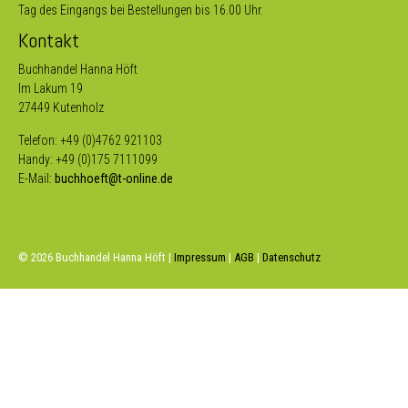
Tag des Eingangs bei Bestellungen bis 16.00 Uhr.
Kontakt
Buchhandel Hanna Höft
Im Lakum 19
27449 Kutenholz
Telefon: +49 (0)4762 921103
Handy: +49 (0)175 7111099
E-Mail:
buchhoeft@t-online.de
© 2026 Buchhandel Hanna Höft |
Impressum
|
AGB
|
Datenschutz