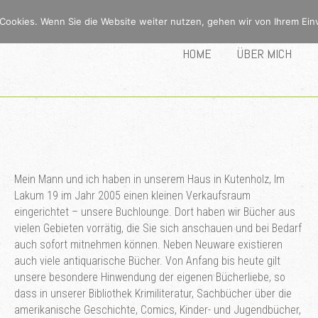
Cookies. Wenn Sie die Website weiter nutzen, gehen wir von Ihrem Ein
HOME
ÜBER MICH
Mein Mann und ich haben in unserem Haus in Kutenholz, Im
Lakum 19 im Jahr 2005 einen kleinen Verkaufsraum
eingerichtet – unsere Buchlounge. Dort haben wir Bücher aus
vielen Gebieten vorrätig, die Sie sich anschauen und bei Bedarf
auch sofort mitnehmen können. Neben Neuware existieren
auch viele antiquarische Bücher. Von Anfang bis heute gilt
unsere besondere Hinwendung der eigenen Bücherliebe, so
dass in unserer Bibliothek Krimiliteratur, Sachbücher über die
amerikanische Geschichte, Comics, Kinder- und Jugendbücher,